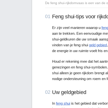
De feng shui-rijkdomvaas is een van de 
Feng shui-tips voor rijk
01
Er zijn veel manieren waarop u
feng
aan te trekken. Een eenvoudige met
shui-geldkuren die uw smaak aanspr
vinden van je feng shui
geld gebied
de energie in uw ruimte voelt fris en
Houd er rekening mee dat het aantr
genezingen en feng shui-symbolen.
shui alleen je geen rijkdom brengt al
nodige ondersteuning om roem en fo
Uw geldgebied
02
In
feng shui
is het gebied dat verbon