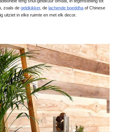
ditionele feng shui-geldkuur omdat, in tegenstelling tot
n, zoals de
geldkikker
, de
lachende boeddha
of Chinese
 uitziet in elke ruimte en met elk decor.