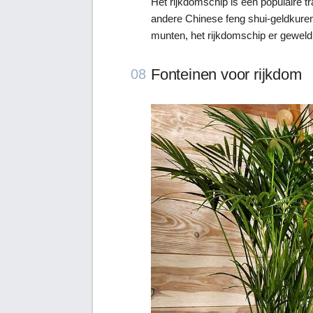
Het rijkdomschip is een populaire tra
andere Chinese feng shui-geldkure
munten, het rijkdomschip er geweldig
Fonteinen voor rijkdom
08