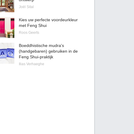
Joël Sital
Kies uw perfecte voordeurkleur
met Feng Shui
Roos Geerts
Boeddhistische mudra's
(handgebaren) gebruiken in de
Feng Shui-praktijk
Ilias Verhaeghe