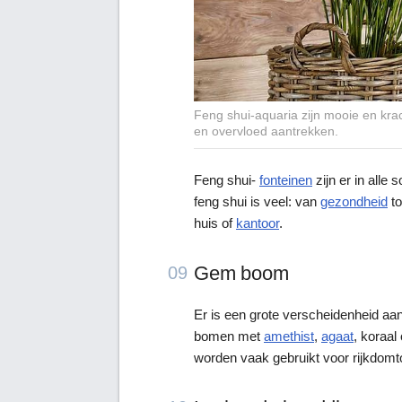
Feng shui-aquaria zijn mooie en kra
en overvloed aantrekken.
Feng shui-
fonteinen
zijn er in alle
feng shui is veel: van
gezondheid
to
huis of
kantoor
.
Gem boom
09
Er is een grote verscheidenheid aa
bomen met
amethist
,
agaat
, koraa
worden vaak gebruikt voor rijkdom