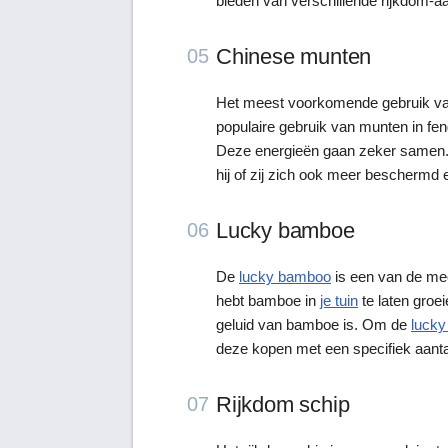
bieden van verschillende rijkdom-a
Chinese munten
05
Het meest voorkomende gebruik van
populaire gebruik van munten in fe
Deze energieën gaan zeker samen. Wa
hij of zij zich ook meer beschermd e
Lucky bamboe
06
De
lucky bamboo
is een van de mee
hebt bamboe in
je tuin
te laten groei
geluid van bamboe is. Om de
luck
deze kopen met een specifiek aant
Rijkdom schip
07