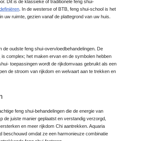
r. Dit is de klassieke of traditionele feng shui-
definiëren
. In de westerse of BTB, feng shui-school is het
in uw ruimte, gezien vanaf de plattegrond van uw huis.
n de oudste feng shui-overvloedbehandelingen. De
s
is complex; het maken ervan en de symbolen hebben
g shui- toepassingen wordt de rijkdomvaas gebruikt als een
pen de stroom van rijkdom en welvaart aan te trekken en
m
achtige feng shui-behandelingen die de energie van
 de juiste manier geplaatst en verstandig verzorgd,
 versterken en meer rijkdom Chi aantrekken. Aquaria
end beschouwd omdat ze een harmonieuze combinatie