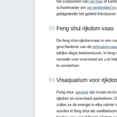
het zuidoosten van
uw huis
of kantoo
schoolmanier om
uw geldgebied te 
geldgedeelte het gebied linksboven 
Feng shui rijkdom vaas
03
De feng shui-rijkdomvaas is een va
geschiedenis van de
welvaartsvaa
talrijke diepe betekenissen. In fen
remedie voor overvloed om u te hel
te versterken.
Visaquarium voor rijkdo
04
Feng shui-
aquaria
zijn mooie en kr
rijkdom en overvloed aantrekken. Op
zullen ze de energie in elke ruimte
worden in feng shui als veelbelov