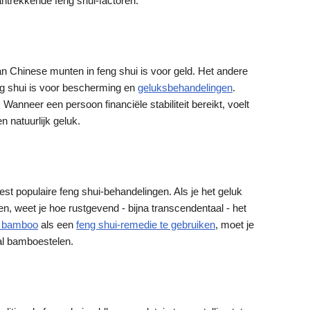
antrekkende feng shui-factoren.
 Chinese munten in feng shui is voor geld. Het andere
ng shui is voor bescherming en
geluksbehandelingen
.
nneer een persoon financiële stabiliteit bereikt, voelt
n natuurlijk geluk.
st populaire feng shui-behandelingen. Als je het geluk
en, weet je hoe rustgevend - bijna transcendentaal - het
y bamboo
als een
feng shui-remedie te gebruiken
, moet je
al bamboestelen.