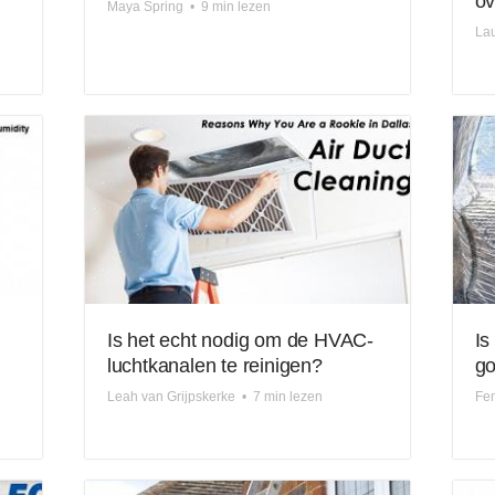
ov
Maya Spring
•
9 min lezen
Lau
Is het echt nodig om de HVAC-
Is
luchtkanalen te reinigen?
go
Leah van Grijpskerke
•
7 min lezen
Fe