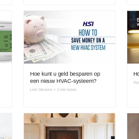
Hoe kunt u geld besparen op
Ho
een nieuw HVAC-systeem?
Ay
Lien Stevens
•
3 min lezen