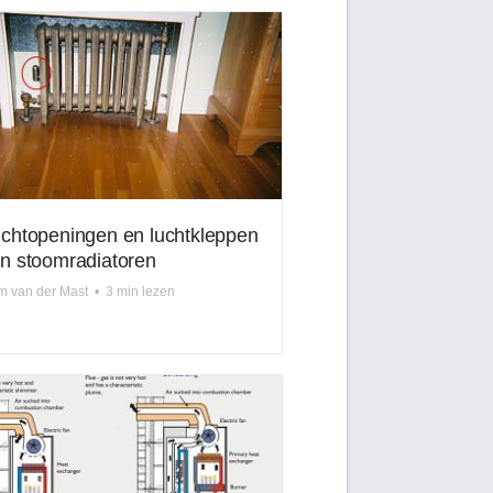
chtopeningen en luchtkleppen
n stoomradiatoren
m van der Mast
•
3 min lezen