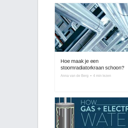
Hoe maak je een
stoomradiatorkraan schoon?
Anna van de Berg
•
4 min lezen