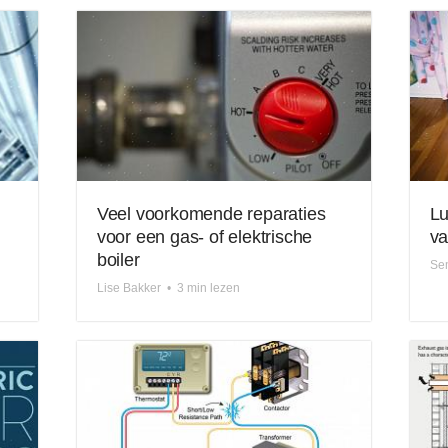
Veel voorkomende reparaties
Lu
voor een gas- of elektrische
va
boiler
Se
Lise Bakker
•
3 min lezen