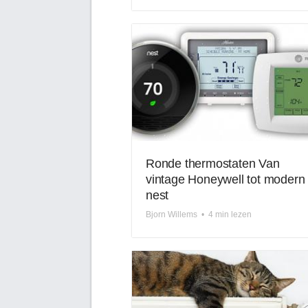
Ronde thermostaten Van
vintage Honeywell tot modern
nest
Bjorn Willems
•
4 min lezen