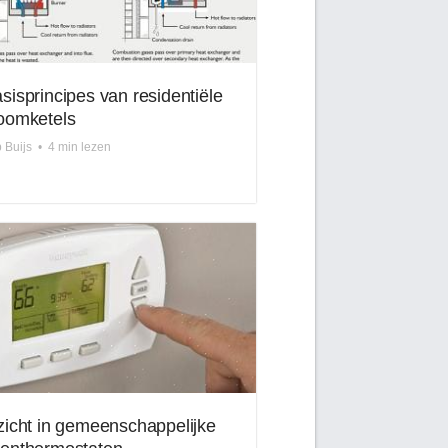
sisprincipes van residentiële
oomketels
 Buijs
•
4 min lezen
zicht in gemeenschappelijke