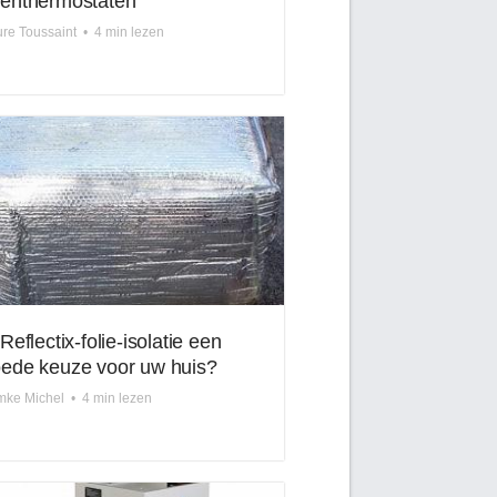
enthermostaten
re Toussaint
•
4 min lezen
 Reflectix-folie-isolatie een
ede keuze voor uw huis?
mke Michel
•
4 min lezen