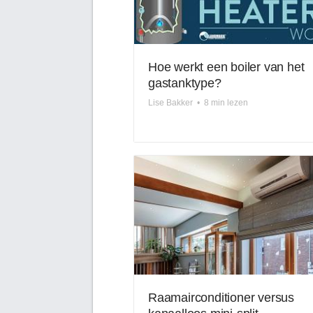
Hoe werkt een boiler van het
gastanktype?
Lise Bakker
•
8 min lezen
Raamairconditioner versus