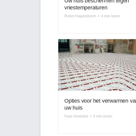
Uw huis beschermen tegen
vriestemperaturen
Robin Hagendoorn
•
4 min lezen
Opties voor het verwarmen va
uw huis
Faye Hoekstra
•
5 min lezen