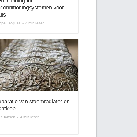
n inleiding tot
rconditioningsystemen voor
uis
ppe Jacques
•
4 min lezen
paratie van stoomradiator en
chtklep
ss Jansen
•
4 min lezen