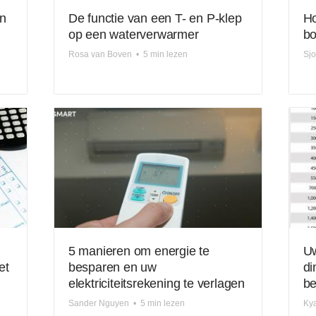
n
De functie van een T- en P-klep
Ho
op een waterverwarmer
bo
Rosa van Boven
•
5 min lezen
Sjo
5 manieren om energie te
Uw
et
besparen en uw
di
elektriciteitsrekening te verlagen
be
Sander Nguyen
•
5 min lezen
Ky