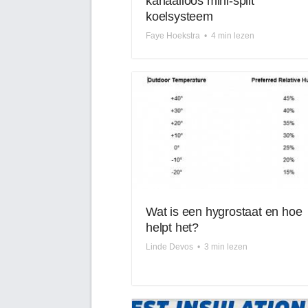
kanaalloos mini-split
koelsysteem
Faye Hoekstra
•
4 min lezen
Wat is een hygrostaat en hoe
helpt het?
Linde Devos
•
3 min lezen