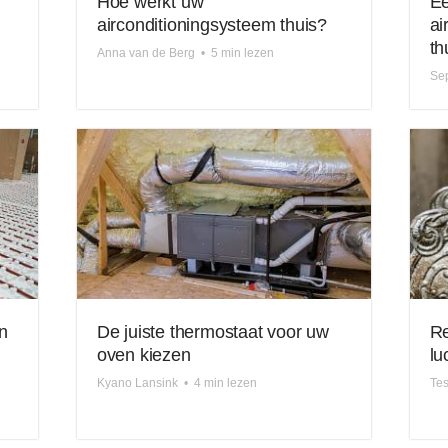
Hoe werkt uw
Ee
airconditioningsysteem thuis?
ai
th
Anna van de Berg
•
5 min lezen
Se
n
De juiste thermostaat voor uw
Re
oven kiezen
lu
Kyano Lansink
•
4 min lezen
Te