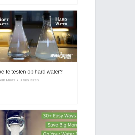
e te testen op hard water?
oub Maas
•
3 min lezen