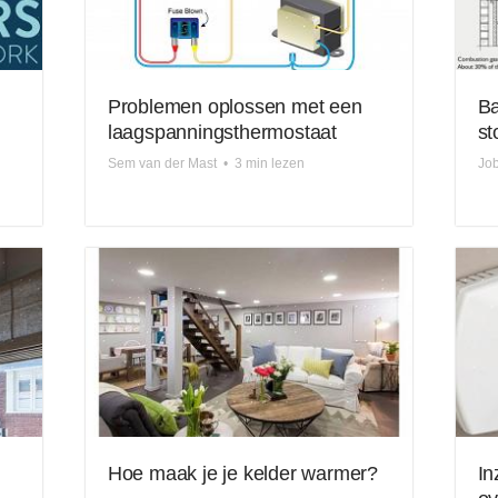
Problemen oplossen met een
Ba
laagspanningsthermostaat
st
Sem van der Mast
•
3 min lezen
Job
Hoe maak je je kelder warmer?
In