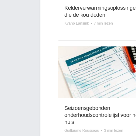
Kelderverwarmingsoplossinge
die de kou doden
Kyano Lansink
•
7 min lezen
Seizoensgebonden
onderhoudscontrolelijst voor h
huis
Guillaume Rousseau
•
3 min lezen