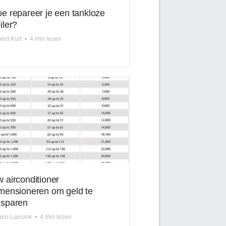
e repareer je een tankloze
iler?
erd Kurt
•
4 min lezen
 airconditioner
mensioneren om geld te
sparen
ano Lansink
•
4 min lezen