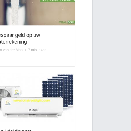
spaar geld op uw
terrekening
m van der Mast
•
7 min lezen