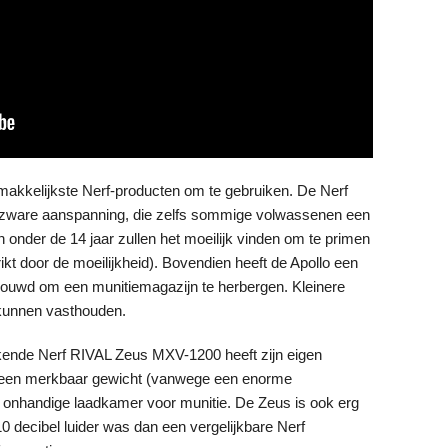
emakkelijkste Nerf-producten om te gebruiken. De Nerf
r zware aanspanning, die zelfs sommige volwassenen een
 onder de 14 jaar zullen het moeilijk vinden om te primen
ikt door de moeilijkheid). Bovendien heeft de Apollo een
bouwd om een munitiemagazijn te herbergen. Kleinere
 kunnen vasthouden.
rkende Nerf RIVAL Zeus MXV-1200 heeft zijn eigen
s een merkbaar gewicht (vanwege een enorme
een onhandige laadkamer voor munitie. De Zeus is ook erg
 10 decibel luider was dan een vergelijkbare Nerf