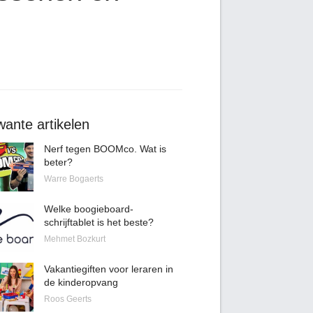
ante artikelen
Nerf tegen BOOMco. Wat is
beter?
Warre Bogaerts
Welke boogieboard-
schrijftablet is het beste?
Mehmet Bozkurt
Vakantiegiften voor leraren in
de kinderopvang
Roos Geerts