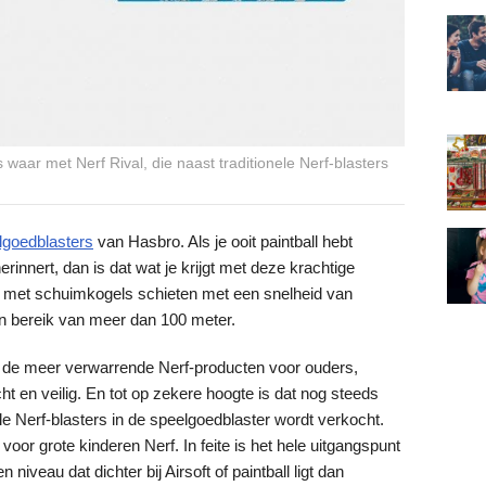
 waar met Nerf Rival, die naast traditionele Nerf-blasters
lgoedblasters
van Hasbro. Als je ooit paintball hebt
erinnert, dan is dat wat je krijgt met deze krachtige
e met schuimkogels schieten met een snelheid van
 bereik van meer dan 100 meter.
an de meer verwarrende Nerf-producten voor ouders,
t en veilig. En tot op zekere hoogte is dat nog steeds
ele Nerf-blasters in de speelgoedblaster wordt verkocht.
n voor grote kinderen Nerf. In feite is het hele uitgangspunt
 niveau dat dichter bij Airsoft of paintball ligt dan