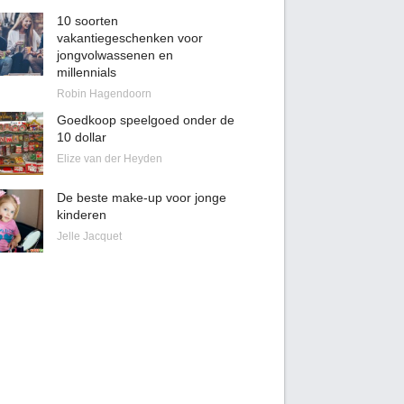
10 soorten
vakantiegeschenken voor
jongvolwassenen en
millennials
Robin Hagendoorn
Goedkoop speelgoed onder de
10 dollar
Elize van der Heyden
De beste make-up voor jonge
kinderen
Jelle Jacquet