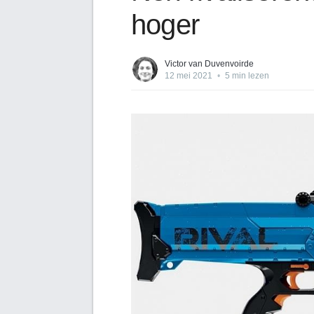
hoger
Victor van Duvenvoirde
12 mei 2021
•
5 min lezen