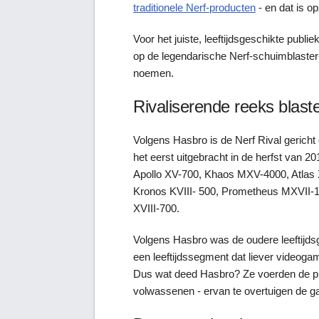
traditionele Nerf-producten
- en dat is opz
Voor het juiste, leeftijdsgeschikte pub
op de legendarische Nerf-schuimblaster-
noemen.
Rivaliserende reeks blast
Volgens Hasbro is de Nerf Rival gericht 
het eerst uitgebracht in de herfst van 
Apollo XV-700, Khaos MXV-4000, Atlas
Kronos KVIII- 500, Prometheus MXVII-1
XVIII-700.
Volgens Hasbro was de oudere leeftijds
een leeftijdssegment dat liever videog
Dus wat deed Hasbro? Ze voerden de pr
volwassenen - ervan te overtuigen de ga