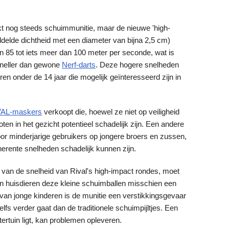
uikt nog steeds schuimmunitie, maar de nieuwe 'high-
delde dichtheid met een diameter van bijna 2,5 cm)
85 tot iets meer dan 100 meter per seconde, wat is
sneller dan gewone
Nerf-darts
. Deze hogere snelheden
n onder de 14 jaar die mogelijk geïnteresseerd zijn in
VAL-maskers
verkoopt die, hoewel ze niet op veiligheid
ten in het gezicht potentieel schadelijk zijn. Een andere
oor minderjarige gebruikers op jongere broers en zussen,
herente snelheden schadelijk kunnen zijn.
 van de snelheid van Rival's high-impact rondes, moet
n huisdieren deze kleine schuimballen misschien een
rt van jonge kinderen is de munitie een verstikkingsgevaar
fs verder gaat dan de traditionele schuimpijltjes. Een
ertuin ligt, kan problemen opleveren.