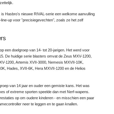
ettelijk.
liek is Hasbro's nieuwe RIVAL-serie een welkome aanvulling
line-up voor "precisiegevechten", zoals ze het zelf
ers
op een doelgroep van 14- tot 20-jarigen. Het werd voor
2015. De huidige serie blasters omvat de Zeus MXV-1200,
 XV-1200, Artemis XVII-3000, Nemesis MXVII-10K,
0K, Hades, XVII-6K, Hera MXVII-1200 en de Helios
groep van 14 jaar en ouder een gemiste kans. Het was
ames of extreme sporten speelde dan met Nerf-wapens.
estaties op om oudere kinderen - en misschien een paar
mecontroller neer te leggen en te gaan knallen.