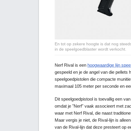
En tot op zekere hoogte is dat nog steeds
in de speelgoedblaster wordt verkocht.
Nerf Rival is een
hoogwaardige lijn spee
gespeeld en je de angel van die pellets h
speelgoedpistolen die compacte muniti
maximaal 105 meter per seconde en een
Dit speelgoedpistool is toevallig een v
omdat je "Nerf" vaak associeert met zach
waar met Nerf Rival, die naast tradition
Maar vergis je niet, de Rival-lijn is allee
van de Rival-lijn dat deze presteert op een