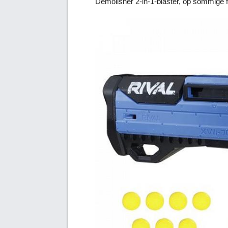
Demolisher 2-in-1-blaster, op sommige f