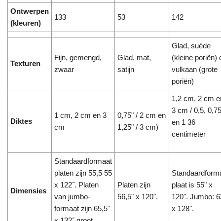
Ontwerpen
133
53
142
(kleuren)
Glad, suède
Fijn, gemengd,
Glad, mat,
(kleine poriën) 
Texturen
zwaar
satijn
vulkaan (grote
poriën)
1,2 cm, 2 cm e
3 cm / 0,5, 0,7
1 cm, 2 cm en 3
0,75" / 2 cm en
Diktes
en 1 36
cm
1,25" / 3 cm)
centimeter
Standaardformaat
platen zijn 55,5 55
Standaardform
x 122˝. Platen
Platen zijn
plaat is 55" x
Dimensies
van jumbo-
56,5" x 120".
120". Jumbo: 6
formaat zijn 65,5˝
x 128".
x 132˝ groot.