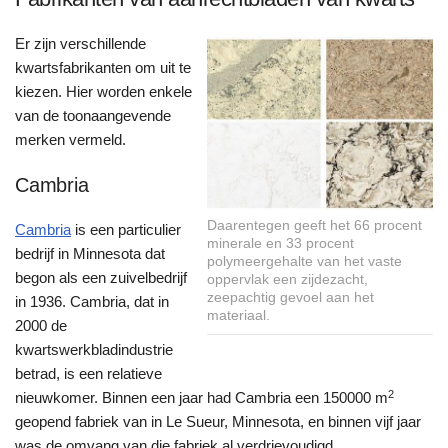
Er zijn verschillende
kwartsfabrikanten om uit te
kiezen. Hier worden enkele
van de toonaangevende
merken vermeld.
Cambria
Daarentegen geeft het 66 procent
Cambria
is een particulier
minerale en 33 procent
bedrijf in Minnesota dat
polymeergehalte van het vaste
begon als een zuivelbedrijf
oppervlak een zijdezacht,
zeepachtig gevoel aan het
in 1936. Cambria, dat in
materiaal.
2000 de
kwartswerkbladindustrie
betrad, is een relatieve
2
nieuwkomer. Binnen een jaar had Cambria een 150000 m
geopend fabriek van in Le Sueur, Minnesota, en binnen vijf jaar
was de omvang van die fabriek al verdrievoudigd.