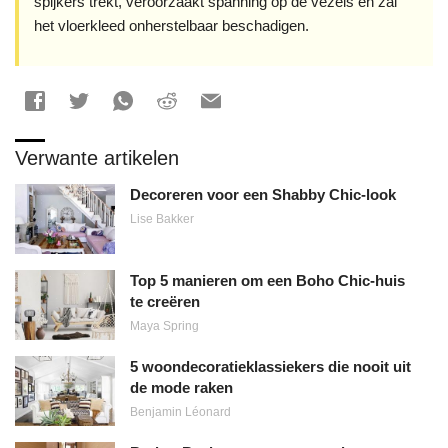
spijkers trekt, veroorzaakt spanning op de vezels en zal
het vloerkleed onherstelbaar beschadigen.
Verwante artikelen
Decoreren voor een Shabby Chic-look
Lise Bakker
Top 5 manieren om een Boho Chic-huis
te creëren
Maya Spring
5 woondecoratieklassiekers die nooit uit
de mode raken
Benjamin Léonard