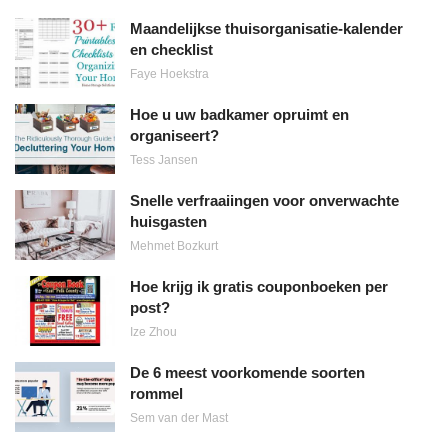
Maandelijkse thuisorganisatie-kalender
en checklist
Faye Hoekstra
Hoe u uw badkamer opruimt en
organiseert?
Tess Jansen
Snelle verfraaiingen voor onverwachte
huisgasten
Mehmet Bozkurt
Hoe krijg ik gratis couponboeken per
post?
Ize Zhou
De 6 meest voorkomende soorten
rommel
Sem van der Mast