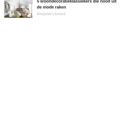
5 woondecoratieklassiekers die nooit uit
de mode raken
Benjamin Léonard