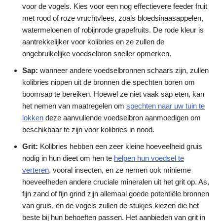
voor de vogels. Kies voor een nog effectievere feeder fruit
met rood of roze vruchtvlees, zoals bloedsinaasappelen,
watermeloenen of robijnrode grapefruits. De rode kleur is
aantrekkelijker voor kolibries en ze zullen de
ongebruikelijke voedselbron sneller opmerken.
Sap:
wanneer andere voedselbronnen schaars zijn, zullen
kolibries nippen uit de bronnen die spechten boren om
boomsap te bereiken. Hoewel ze niet vaak sap eten, kan
het nemen van maatregelen om
spechten naar uw tuin te
lokken
deze aanvullende voedselbron aanmoedigen om
beschikbaar te zijn voor kolibries in nood.
Grit:
Kolibries hebben een zeer kleine hoeveelheid gruis
nodig in hun dieet om hen te
helpen hun voedsel te
verteren
, vooral insecten, en ze nemen ook minieme
hoeveelheden andere cruciale mineralen uit het grit op. As,
fijn zand of fijn grind zijn allemaal goede potentiële bronnen
van gruis, en de vogels zullen de stukjes kiezen die het
beste bij hun behoeften passen. Het aanbieden van grit in