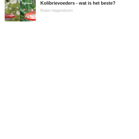
Kolibrievoeders - wat is het beste?
Robin Hagendoorn