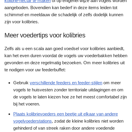
kolibrie-nectar te maken
of op enigerlei wijze aan vogels worden
aangeboden. Bovendien kan bederf in deze items leiden tot
schimmel en meeldauw die schadelijk of zelfs dodelijk kunnen
zijn voor kolibries.
Meer voedertips voor kolibries
Zelfs als u een scala aan goed voedsel voor kolibries aanbiedt,
kan het even duren voordat de vogels uw voederbakken hebben
gevonden en deze regelmatig bezoeken. Om meer kolibries uit
te nodigen voor uw feederbuffet:
Gebruik
verschillende feeders en feeder-stijlen
om meer
vogels te huisvesten zonder territoriale uitdagingen en om
de vogels te laten kiezen hoe ze het meest comfortabel zijn
bij het voeren.
Plaats kolibrievoeders een beetje uit elkaar van andere
vogelvoederstations
, zodat de kleine kolibries niet worden
gehinderd of van streek raken door andere voedende