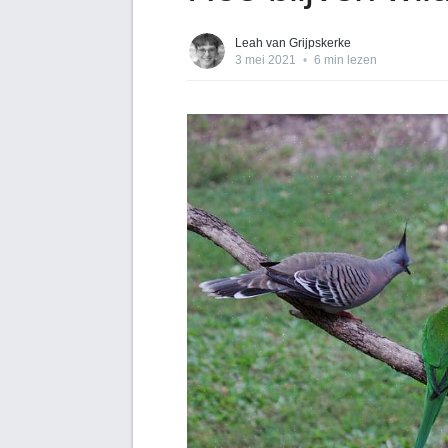
Leah van Grijpskerke
3 mei 2021
•
6 min lezen