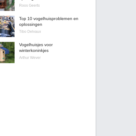
Roos Geerts
Top 10 vogelhuisproblemen en
oplossingen
Tibo Delvaux
Vogelhuisjes voor
winterkoninkjes
Arthur Wever