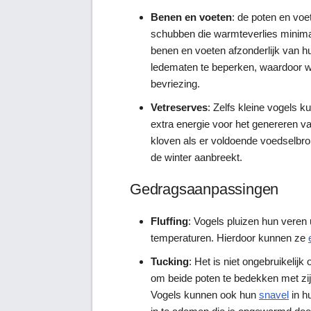
Benen en voeten
: de poten en voe
schubben die warmteverlies minima
benen en voeten afzonderlijk van h
ledematen te beperken, waardoor w
bevriezing.
Vetreserves
: Zelfs kleine vogels 
extra energie voor het genereren va
kloven als er voldoende voedselbron
de winter aanbreekt.
Gedragsaanpassingen
Fluffing
: Vogels pluizen hun veren 
temperaturen. Hierdoor kunnen ze
Tucking
: Het is niet ongebruikelij
om beide poten te bedekken met zi
Vogels kunnen ook hun
snavel
in h