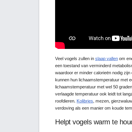
Veel vogels zullen in
slaap vallen
om ener
een toestand van verminderd metabolis
waardoor er minder calorieën nodig zij
kunnen hun lichaamstemperatuur met ee
lichaamstemperatuur met wel 50 graden v
verlaagde temperatuur ook leidt tot lan
roofdieren.
Kolibries
, mezen, gierzwaluw
verdoving als een manier om koude temp
Helpt vogels warm te hou