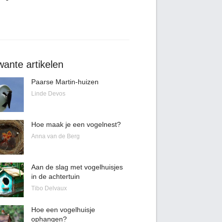
ante artikelen
Paarse Martin-huizen
Linde Devos
Hoe maak je een vogelnest?
Anna van de Berg
Aan de slag met vogelhuisjes
in de achtertuin
Tibo Delvaux
Hoe een vogelhuisje
ophangen?