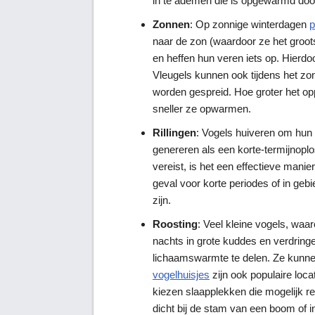
in te ademen die is opgewarmd do
Zonnen
: Op zonnige winterdagen
p
naar de zon (waardoor ze het groots
en heffen hun veren iets op. Hierdo
Vleugels kunnen ook tijdens het zon
worden gespreid. Hoe groter het op
sneller ze opwarmen.
Rillingen
: Vogels huiveren om hun
genereren als een korte-termijnopl
vereist, is het een effectieve mani
geval voor korte periodes of in geb
zijn.
Roosting
: Veel kleine vogels, wa
nachts in grote kuddes en verdring
lichaamswarmte te delen. Ze kunnen
vogelhuisjes
zijn ook populaire loca
kiezen slaapplekken die mogelijk r
dicht bij de stam van een boom of i