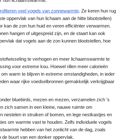
or hun lichaamswarmte.
rofiteren veel vogels van zonnewarmte
. Ze keren hun rug
te oppervlak van hun lichaam aan de hitte blootstellen)
or kan de zon hun huid en veren efficiënter verwarmen.
nen hangen of uitgespreid zijn, en de staart kan ook
pervlak dat vogels aan de zon kunnen blootstellen, hoe
 stofwisseling te verhogen en meer lichaamswarmte te
ossing voor extreme kou. Hoewel rillen meer calorieën
er om warm te blijven in extreme omstandigheden, in ieder
ieden waar rijke voedselbronnen gemakkelijk verkrijgbaar
aronder bluebirds, mezen en mezen, verzamelen zich 's
en zich samen in een kleine, nauwe ruimte om
 nestelen in struiken of bomen, en lege nestkastjes en
ties om warmte vast te houden. Zelfs individuele vogels
estwarmte hebben van het zonlicht van de dag, zoals
n de buurt van een donker oppervlak.